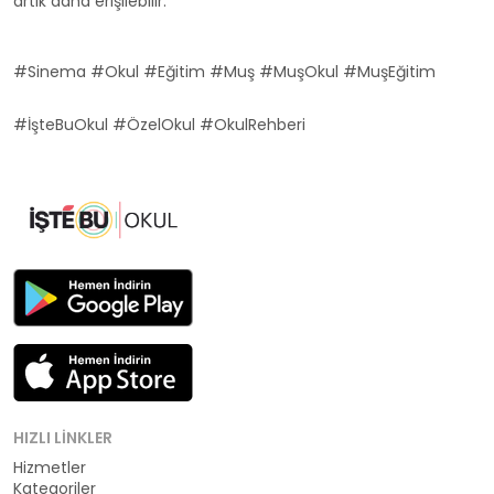
artık daha erişilebilir.
#Sinema #Okul #Eğitim #Muş #MuşOkul #MuşEğitim
#İşteBuOkul #ÖzelOkul #OkulRehberi
HIZLI LINKLER
Hizmetler
Kategoriler