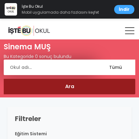
İşte Bu Okul
İndir
Mobil uygulamada daha fazlasını keşfet
Sinema MUŞ
Bu Kategoride 0 sonuç bulundu
Filtreler
Eğitim Sistemi