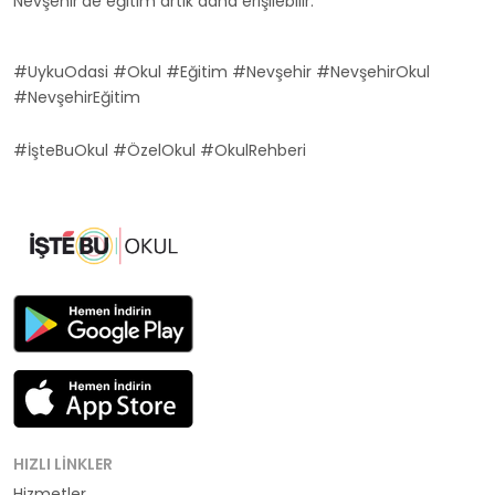
Nevşehir'de eğitim artık daha erişilebilir.
#UykuOdasi #Okul #Eğitim #Nevşehir #NevşehirOkul
#NevşehirEğitim
#İşteBuOkul #ÖzelOkul #OkulRehberi
HIZLI LINKLER
Hizmetler