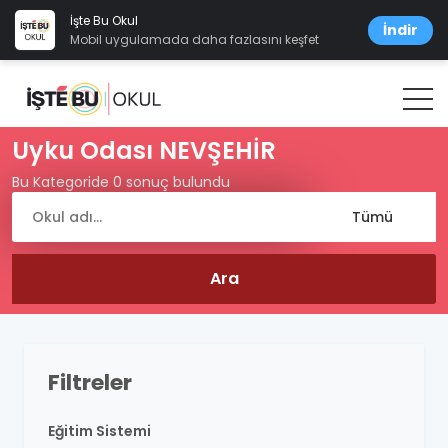
İşte Bu Okul
İndir
Mobil uygulamada daha fazlasını keşfet
Uyku Odası NEVŞEHİR
Bu Kategoride 0 sonuç bulundu
Filtreler
Eğitim Sistemi