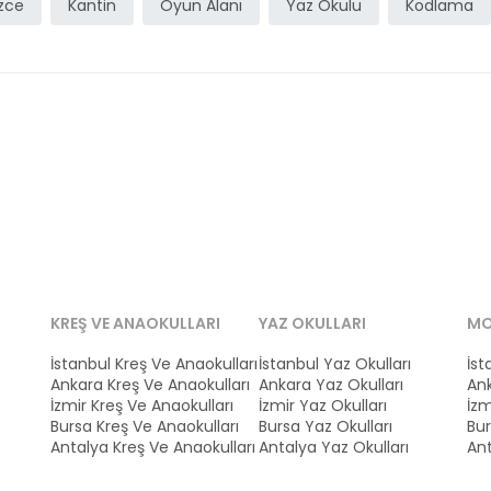
izce
Kantin
Oyun Alanı
Yaz Okulu
Kodlama
KREŞ VE ANAOKULLARI
YAZ OKULLARI
MO
İstanbul Kreş Ve Anaokulları
İstanbul Yaz Okulları
İst
Ankara Kreş Ve Anaokulları
Ankara Yaz Okulları
Ank
İzmir Kreş Ve Anaokulları
İzmir Yaz Okulları
İzm
Bursa Kreş Ve Anaokulları
Bursa Yaz Okulları
Bur
Antalya Kreş Ve Anaokulları
Antalya Yaz Okulları
Ant