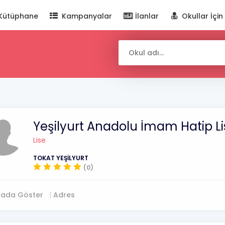
Kütüphane
Kampanyalar
İlanlar
Okullar İçin
Yeşilyurt Anadolu İmam Hatip Li
Lise
TOKAT YEŞİLYURT
(0)
tada Göster
Adres