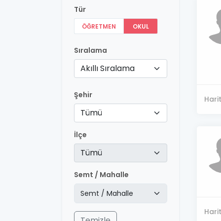
Tür
ÖĞRETMEN
OKUL
Sıralama
Akıllı Sıralama
Şehir
Hari
Tümü
İlçe
Tümü
Semt / Mahalle
Hari
Temizle