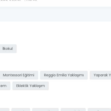
ı
İlkokul
Montessori Eğitimi
Reggio Emilia Yaklaşımı
Yaparak 
stem
Eklektik Yaklaşım