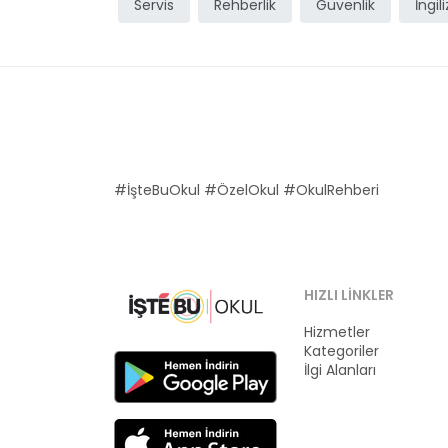
Servis
Rehberlik
Güvenlik
İngil
#İşteBuOkul #ÖzelOkul #OkulRehberi
HIZLI LINKLER
Hizmetler
Kategoriler
İlgi Alanları