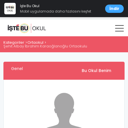
İşte Bu Okul
İndir
Mobil uygulamada daha fazlasını keşfet
Kategoriler
Ortaokul
Şehit Albay İbrahim Karaoğlanoğlu Ortaokulu
Genel
Bu Okul Benim