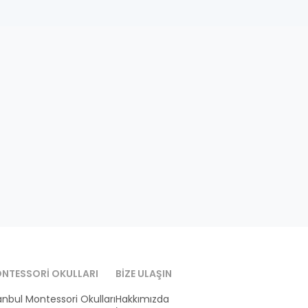
NTESSORI OKULLARI
BIZE ULAŞIN
anbul Montessori Okulları
Hakkımızda