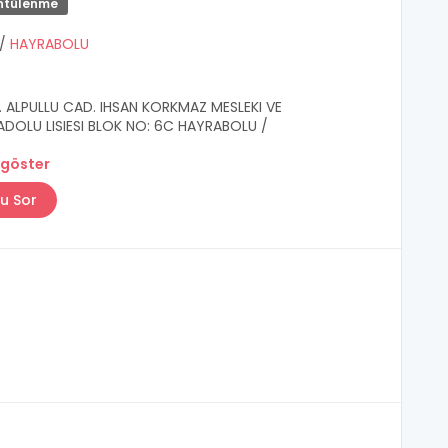
ntülenme
/
HAYRABOLU
. ALPULLU CAD. IHSAN KORKMAZ MESLEKI VE
ADOLU LISIESI BLOK NO: 6C HAYRABOLU /
 göster
u Sor