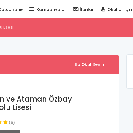
Kütüphane
Kampanyalar
İlanlar
Okullar İçin
 Lisesi
Bu Okul Benim
en ve Ataman Özbay
lu Lisesi
(0)