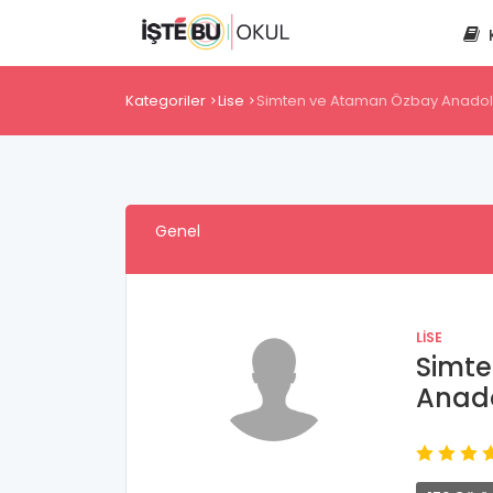
Kategoriler
Lise
Simten ve Ataman Özbay Anadolu
Genel
LISE
Simt
Anado