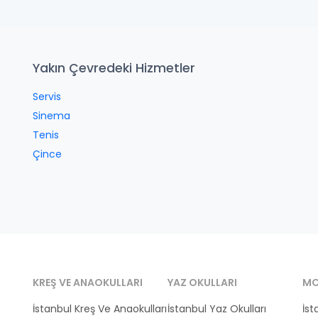
Yakın Çevredeki Hizmetler
Servis
Sinema
Tenis
Çince
KREŞ VE ANAOKULLARI
YAZ OKULLARI
MO
İstanbul Kreş Ve Anaokulları
İstanbul Yaz Okulları
İst