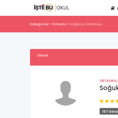
Kategoriler
Ortaokul
Soğuksu Ortaokulu
Genel
ORTAOKUL
Soğuk
157 Görü