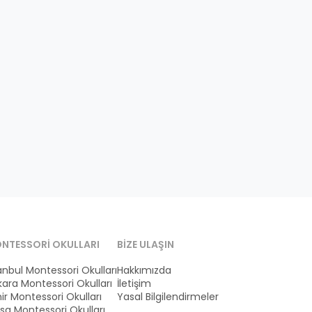
NTESSORI OKULLARI
BIZE ULAŞIN
anbul Montessori Okulları
Hakkımızda
ara Montessori Okulları
İletişim
ir Montessori Okulları
Yasal Bilgilendirmeler
sa Montessori Okulları