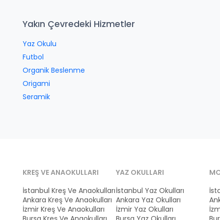
Yakın Çevredeki Hizmetler
Yaz Okulu
Futbol
Organik Beslenme
Origami
Seramik
KREŞ VE ANAOKULLARI
YAZ OKULLARI
MO
İstanbul Kreş Ve Anaokulları
İstanbul Yaz Okulları
İst
Ankara Kreş Ve Anaokulları
Ankara Yaz Okulları
Ank
İzmir Kreş Ve Anaokulları
İzmir Yaz Okulları
İzm
Bursa Kreş Ve Anaokulları
Bursa Yaz Okulları
Bur