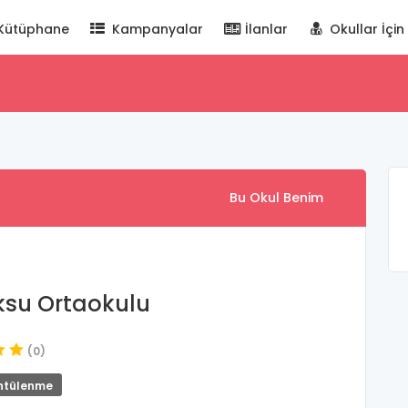
Kütüphane
Kampanyalar
İlanlar
Okullar İçin
Bu Okul Benim
su Ortaokulu
(0)
ntülenme