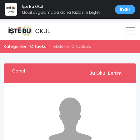
İşte Bu Okul
İndir
Mobil uygulamada daha fazlasını keşfet
Kategoriler
Ortaokul
Tokdemir Ortaokulu
Genel
Bu Okul Benim