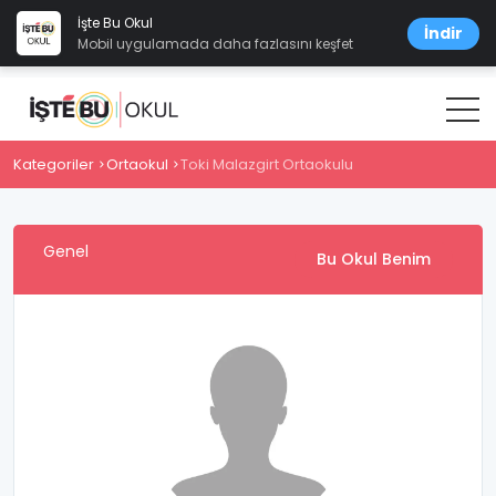
İşte Bu Okul
İndir
Mobil uygulamada daha fazlasını keşfet
Kategoriler
Ortaokul
Toki Malazgirt Ortaokulu
Genel
Bu Okul Benim