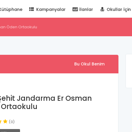
Kütüphane
Kampanyalar
İlanlar
Okullar İçin
man Öden Ortaokulu
Bu Okul Benim
Şehit Jandarma Er Osman
 Ortaokulu
(0)