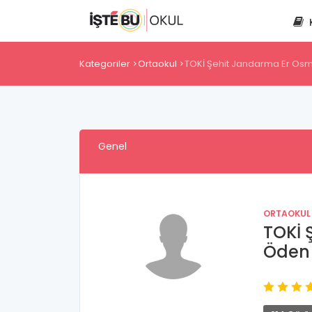
Kategoriler
Ortaokul
TOKİ Şehit Jandarma Er Os
Genel
ORTAOKUL
TOKİ 
Öden