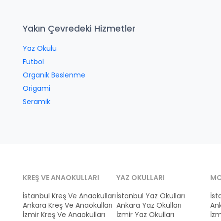
Yakın Çevredeki Hizmetler
Yaz Okulu
Futbol
Organik Beslenme
Origami
Seramik
KREŞ VE ANAOKULLARI
YAZ OKULLARI
MO
İstanbul Kreş Ve Anaokulları
İstanbul Yaz Okulları
İst
Ankara Kreş Ve Anaokulları
Ankara Yaz Okulları
Ank
İzmir Kreş Ve Anaokulları
İzmir Yaz Okulları
İzm