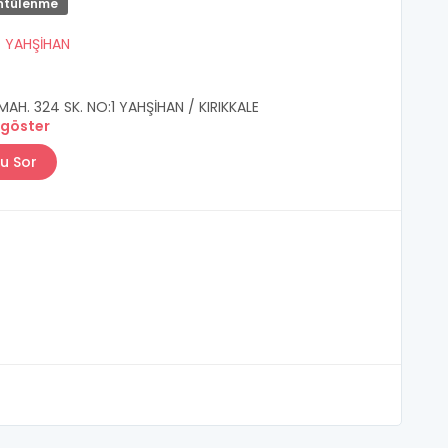
ntülenme
/
YAHŞİHAN
MAH. 324 SK. NO:1 YAHŞİHAN / KIRIKKALE
 göster
u Sor