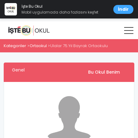
İşte Bu Okul
İndir
Mobil uygulamada daha fazlasını keşfet
Kategoriler
Ortaokul
Ulalar 75.Yıl Bayrak Ortaokulu
Genel
Bu Okul Benim