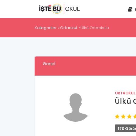
Kategoriler
Ortaokul
Ülkü Ortaokulu
Genel
ORTAOKUL
Ülkü 
170 Görü