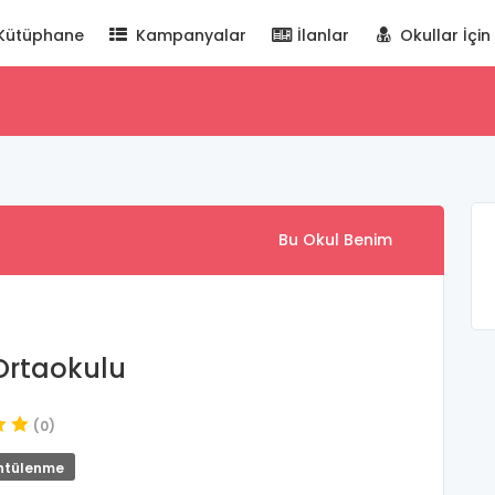
Kütüphane
Kampanyalar
İlanlar
Okullar İçin
Bu Okul Benim
Ortaokulu
(0)
ntülenme