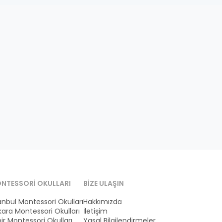
NTESSORI OKULLARI
BIZE ULAŞIN
anbul Montessori Okulları
Hakkımızda
ara Montessori Okulları
İletişim
ir Montessori Okulları
Yasal Bilgilendirmeler