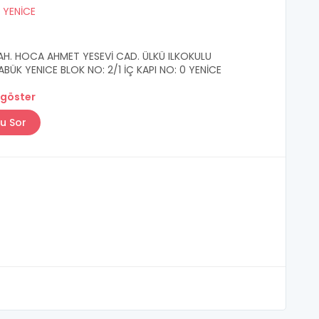
/
YENİCE
H. HOCA AHMET YESEVİ CAD. ÜLKÜ ILKOKULU
ABÜK YENICE BLOK NO: 2/1 İÇ KAPI NO: 0 YENİCE
 göster
u Sor