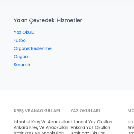
Yakın Çevredeki Hizmetler
Yaz Okulu
Futbol
Organik Beslenme
Origami
Seramik
KREŞ VE ANAOKULLARI
YAZ OKULLARI
MO
İstanbul Kreş Ve Anaokulları
İstanbul Yaz Okulları
İst
Ankara Kreş Ve Anaokulları
Ankara Yaz Okulları
Ank
İzmir Kreş Ve Anaokulları
İzmir Yaz Okulları
İzm