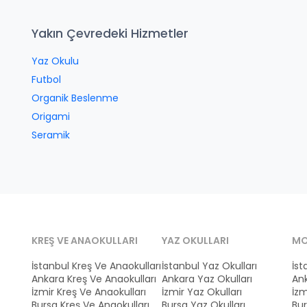
Yakın Çevredeki Hizmetler
Yaz Okulu
Futbol
Organik Beslenme
Origami
Seramik
KREŞ VE ANAOKULLARI
YAZ OKULLARI
MO
İstanbul Kreş Ve Anaokulları
İstanbul Yaz Okulları
İst
Ankara Kreş Ve Anaokulları
Ankara Yaz Okulları
Ank
İzmir Kreş Ve Anaokulları
İzmir Yaz Okulları
İzm
Bursa Kreş Ve Anaokulları
Bursa Yaz Okulları
Bur