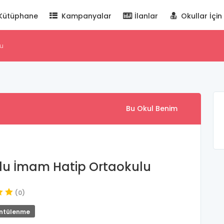
Kütüphane
Kampanyalar
İlanlar
Okullar İçin
u
Bu Okul Benim
u İmam Hatip Ortaokulu
(0)
ntülenme