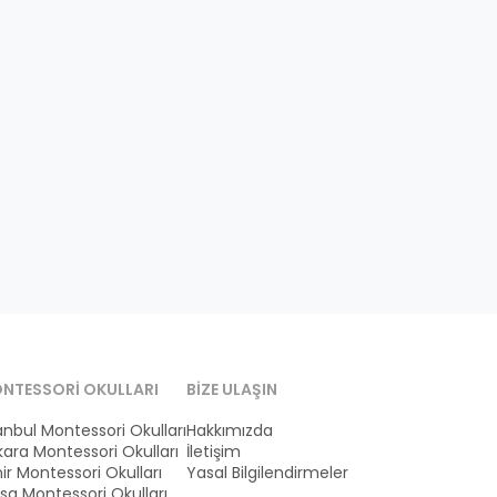
NTESSORI OKULLARI
BIZE ULAŞIN
anbul Montessori Okulları
Hakkımızda
ara Montessori Okulları
İletişim
ir Montessori Okulları
Yasal Bilgilendirmeler
sa Montessori Okulları