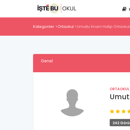
Kategoriler
Ortaokul
Umutlu İmam Hatip Ortaokul
Genel
ORTAOKUL
Umutl
242 Görü