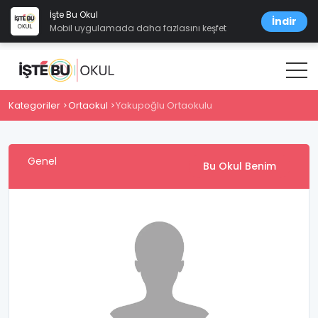
İşte Bu Okul
İndir
Mobil uygulamada daha fazlasını keşfet
Kategoriler
Ortaokul
Yakupoğlu Ortaokulu
Genel
Bu Okul Benim