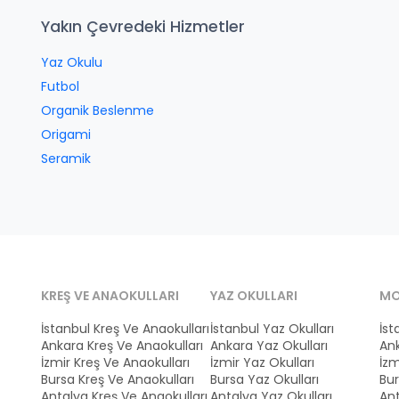
Yakın Çevredeki Hizmetler
Yaz Okulu
Futbol
Organik Beslenme
Origami
Seramik
KREŞ VE ANAOKULLARI
YAZ OKULLARI
MO
İstanbul Kreş Ve Anaokulları
İstanbul Yaz Okulları
İst
Ankara Kreş Ve Anaokulları
Ankara Yaz Okulları
Ank
İzmir Kreş Ve Anaokulları
İzmir Yaz Okulları
İzm
Bursa Kreş Ve Anaokulları
Bursa Yaz Okulları
Bur
Antalya Kreş Ve Anaokulları
Antalya Yaz Okulları
Ant