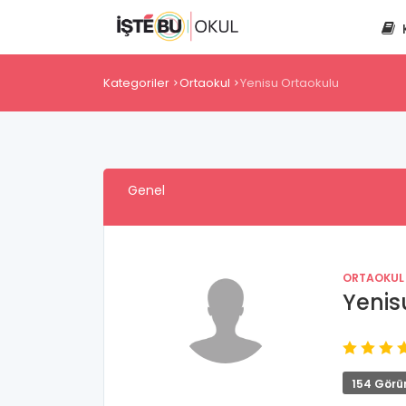
Kategoriler
Ortaokul
Yenisu Ortaokulu
Genel
ORTAOKUL
Yenis
154 Görü