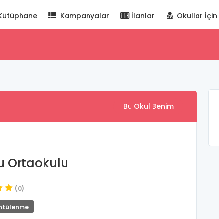
Kütüphane
Kampanyalar
İlanlar
Okullar İçin
Bu Okul Benim
u Ortaokulu
(0)
ntülenme