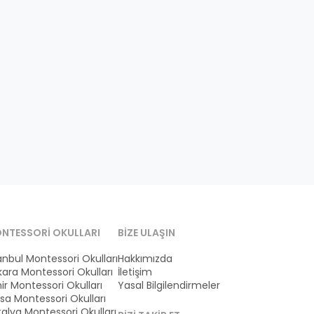
NTESSORI OKULLARI
BIZE ULAŞIN
anbul Montessori Okulları
Hakkımızda
ara Montessori Okulları
İletişim
ir Montessori Okulları
Yasal Bilgilendirmeler
sa Montessori Okulları
alya Montessori Okulları