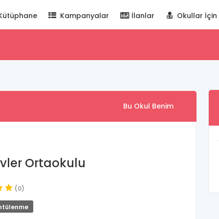
Kütüphane
Kampanyalar
İlanlar
Okullar İçin
Bu Okul Benim
evler Ortaokulu
(0)
ntülenme