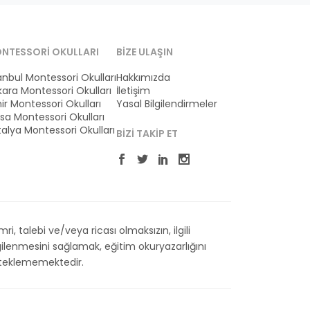
NTESSORI OKULLARI
BIZE ULAŞIN
anbul Montessori Okulları
Hakkımızda
ara Montessori Okulları
İletişim
ir Montessori Okulları
Yasal Bilgilendirmeler
sa Montessori Okulları
alya Montessori Okulları
BIZI TAKIP ET
 talebi ve/veya ricası olmaksızın, ilgili
ilenmesini sağlamak, eğitim okuryazarlığını
esteklememektedir.