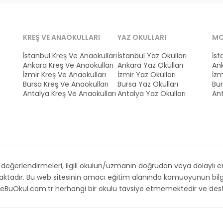
KREŞ VE ANAOKULLARI
YAZ OKULLARI
MO
İstanbul Kreş Ve Anaokulları
İstanbul Yaz Okulları
İst
Ankara Kreş Ve Anaokulları
Ankara Yaz Okulları
Ank
İzmir Kreş Ve Anaokulları
İzmir Yaz Okulları
İzm
Bursa Kreş Ve Anaokulları
Bursa Yaz Okulları
Bur
Antalya Kreş Ve Anaokulları
Antalya Yaz Okulları
Ant
ğerlendirmeleri, ilgili okulun/uzmanın doğrudan veya dolaylı emri,
maktadır. Bu web sitesinin amacı eğitim alanında kamuoyunun bilg
. İsteBuOkul.com.tr herhangi bir okulu tavsiye etmemektedir ve d