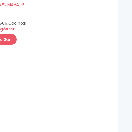
YENİMAHALLE
506.Cad.no:11
 göster
u Sor