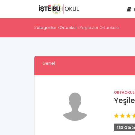
Kategoriler
Ortaokul
Yeşilevler Ortaokulu
Genel
ORTAOKUL
Yeşil
153 Görü