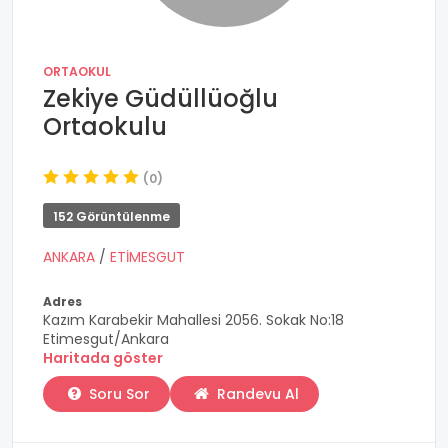
ORTAOKUL
Zekiye Güdüllüoğlu
Ortaokulu
(0)
152 Görüntülenme
ANKARA
/
ETİMESGUT
Adres
Kazım Karabekir Mahallesi 2056. Sokak No:18
Etimesgut/Ankara
Haritada göster
Soru Sor
Randevu Al