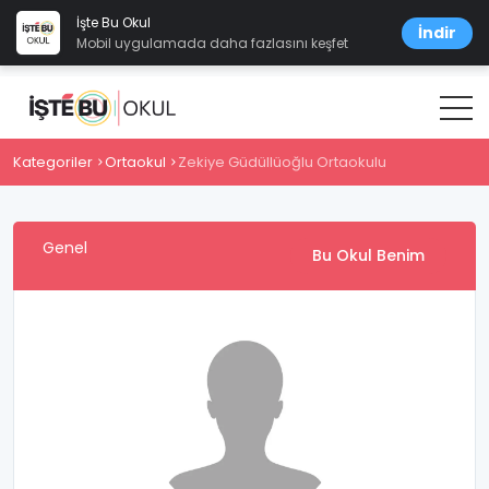
İşte Bu Okul
İndir
Mobil uygulamada daha fazlasını keşfet
Kategoriler
Ortaokul
Zekiye Güdüllüoğlu Ortaokulu
Genel
Bu Okul Benim