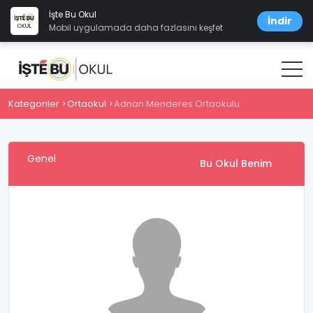
İşte Bu Okul
İndir
Mobil uygulamada daha fazlasını keşfet
Kategoriler
Ortaokul
Adnan Menderes Ortaokulu
Genel
Bu Okul Benim