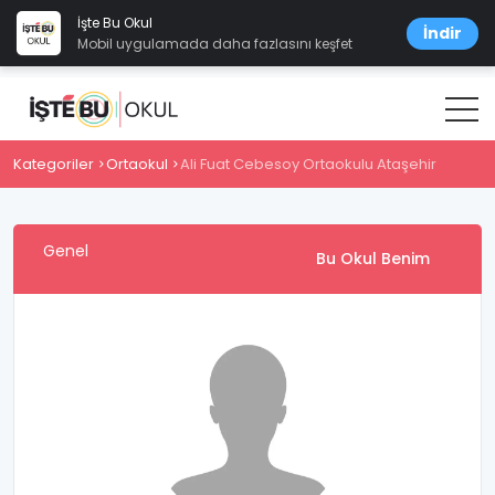
İşte Bu Okul
İndir
Mobil uygulamada daha fazlasını keşfet
Kategoriler
Ortaokul
Ali Fuat Cebesoy Ortaokulu Ataşehir
Genel
Bu Okul Benim