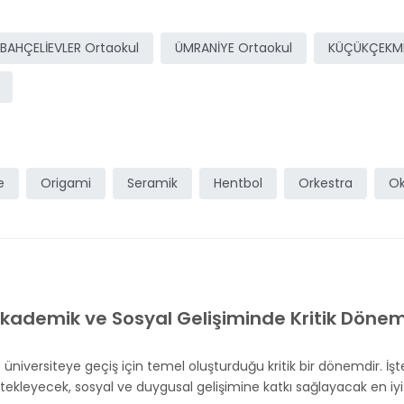
BAHÇELİEVLER Ortaokul
ÜMRANİYE Ortaokul
KÜÇÜKÇEKME
e
Origami
Seramik
Hentbol
Orkestra
Ok
kademik ve Sosyal Gelişiminde Kritik Döne
niversiteye geçiş için temel oluşturduğu kritik bir dönemdir. İşt
leyecek, sosyal ve duygusal gelişimine katkı sağlayacak en iyi or