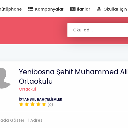
Kütüphane
Kampanyalar
İlanlar
Okullar İçin
Yenibosna Şehit Muhammed Ali
Ortaokulu
Ortaokul
İSTANBUL BAHÇELİEVLER
(0)
tada Göster
Adres