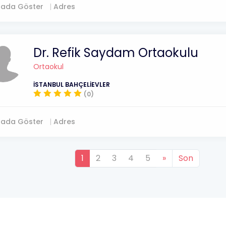
tada Göster
Adres
Dr. Refik Saydam Ortaokulu
Ortaokul
İSTANBUL BAHÇELİEVLER
(0)
tada Göster
Adres
1
2
3
4
5
»
Son