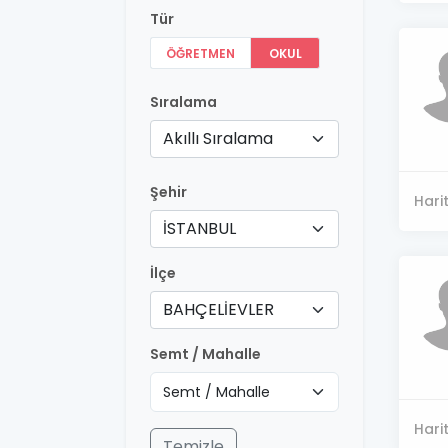
Tür
ÖĞRETMEN
OKUL
Sıralama
Akıllı Sıralama
Şehir
Hari
İSTANBUL
İlçe
BAHÇELİEVLER
Semt / Mahalle
Hari
Temizle