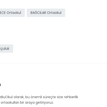
CE Ortaokul
BAĞCILAR Ortaokul
çuluk
m
eBuOkul olarak, bu önemli süreçte size rehberlik
taokulları bir araya getiriyoruz.