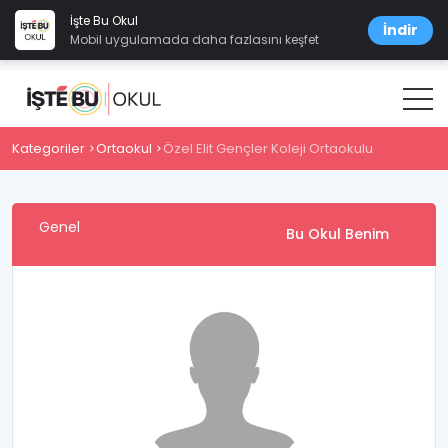
İşte Bu Okul
İndir
Mobil uygulamada daha fazlasını keşfet
Kategoriler
Ortaokul
Özel Elit Gençler Koleji Ortaokulu
Genel
Bu Okul Benim