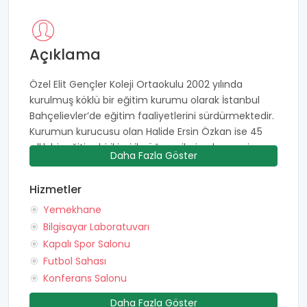
Açıklama
Özel Elit Gençler Koleji Ortaokulu 2002 yılında
kurulmuş köklü bir eğitim kurumu olarak İstanbul
Bahçelievler’de eğitim faaliyetlerini sürdürmektedir.
Kurumun kurucusu olan Halide Ersin Özkan ise 45
yıllık bir eğitim birikimi ile öğrencilerine her şeyin en
Daha Fazla Göster
iyisini sunmayı amaçlamaktadır. Kurum
öğrencilerini yetiştirecek olan öğretmenleri yenilikçi,
Hizmetler
hızla ilerleyebilen, güncel teknolojiye hakim ve
Yemekhane
idealist kişilerden oluşturmaktadır. Bahçelievler Özel
Elit Gençler Koleji Ortaokulu 3300 metrekarelik okul
Bilgisayar Laboratuvarı
kampüsü ile öğrencilerine birçok imkan sağlayan bir
Kapalı Spor Salonu
eğitim ortamı sunmaktadır. Bu imkanlar fen
Futbol Sahası
laboratuvarlarından 3D odasına kadar uzanan geniş
Konferans Salonu
bir skalaya sahiptir. Bunun yanı sıra kurum
Daha Fazla Göster
öğrencilerine Çince, Almanca, Rusça ve İngilizce