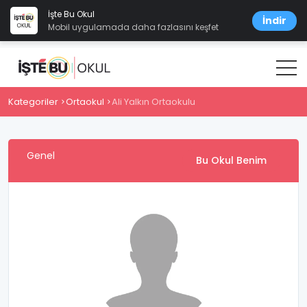
İşte Bu Okul
İndir
Mobil uygulamada daha fazlasını keşfet
Kategoriler
Ortaokul
Ali Yalkın Ortaokulu
Genel
Bu Okul Benim