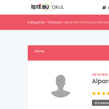
Kategoriler
Ortaokul
Alparslan Ortaokulu İstanbul
Genel
ORTAOKUL
Alpar
212 Görü