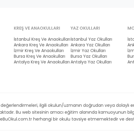
KREŞ VE ANAOKULLARI
YAZ OKULLARI
MO
İstanbul Kreş Ve Anaokulları
İstanbul Yaz Okulları
İst
Ankara Kreş Ve Anaokulları
Ankara Yaz Okulları
Ank
İzmir Kreş Ve Anaokulları
İzmir Yaz Okulları
İzm
Bursa Kreş Ve Anaokulları
Bursa Yaz Okulları
Bur
Antalya Kreş Ve Anaokulları
Antalya Yaz Okulları
Ant
ğerlendirmeleri, ilgili okulun/uzmanın doğrudan veya dolaylı emri,
maktadır. Bu web sitesinin amacı eğitim alanında kamuoyunun bilg
. İsteBuOkul.com.tr herhangi bir okulu tavsiye etmemektedir ve d