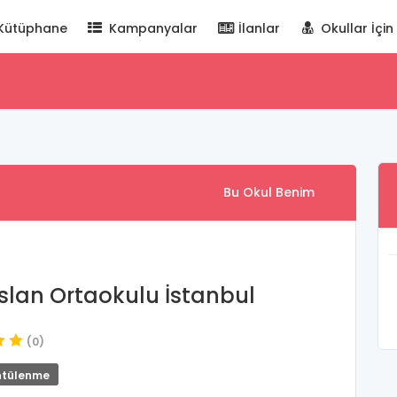
Kütüphane
Kampanyalar
İlanlar
Okullar İçin
Bu Okul Benim
slan Ortaokulu İstanbul
(0)
ntülenme