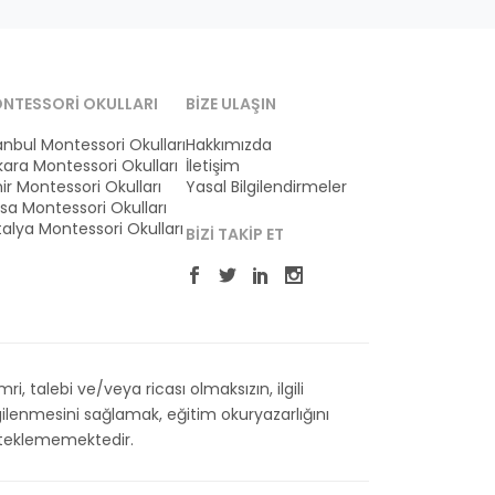
NTESSORI OKULLARI
BIZE ULAŞIN
anbul Montessori Okulları
Hakkımızda
ara Montessori Okulları
İletişim
ir Montessori Okulları
Yasal Bilgilendirmeler
sa Montessori Okulları
alya Montessori Okulları
BIZI TAKIP ET
 talebi ve/veya ricası olmaksızın, ilgili
ilenmesini sağlamak, eğitim okuryazarlığını
esteklememektedir.