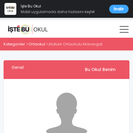
İşte Bu Okul
İndir
Mobil uygulamada daha fazlasını keşfet
Kategoriler
Ortaokul
Atatürk Ortaokulu Manavgat
Genel
Bu Okul Benim