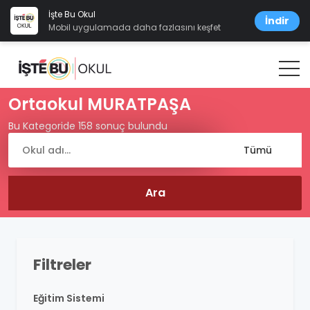
İşte Bu Okul
İndir
Mobil uygulamada daha fazlasını keşfet
Ortaokul MURATPAŞA
Bu Kategoride 158 sonuç bulundu
Filtreler
Eğitim Sistemi