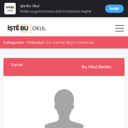
İşte Bu Okul
İndir
Mobil uygulamada daha fazlasını keşfet
Kategoriler
Ortaokul
Av. Kemal Akça Ortaokulu
Genel
Bu Okul Benim