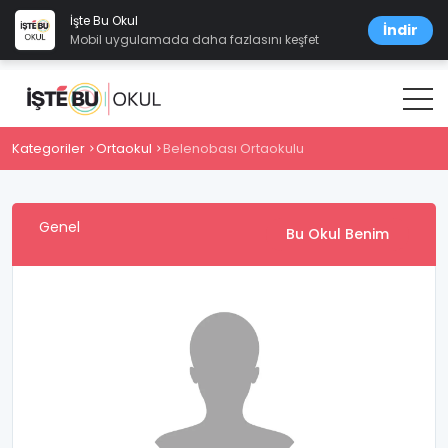
İşte Bu Okul
İndir
Mobil uygulamada daha fazlasını keşfet
Kategoriler
Ortaokul
Belenobası Ortaokulu
Genel
Bu Okul Benim