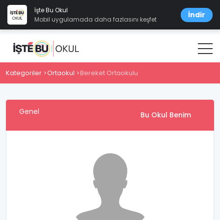
İşte Bu Okul
İndir
Mobil uygulamada daha fazlasını keşfet
Kategoriler
Ortaokul
Bereket Ortaokulu
Genel
Bu Okul Benim