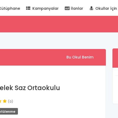
Kütüphane
Kampanyalar
İlanlar
Okullar İçin
Bu Okul Benim
lek Saz Ortaokulu
(0)
ntülenme