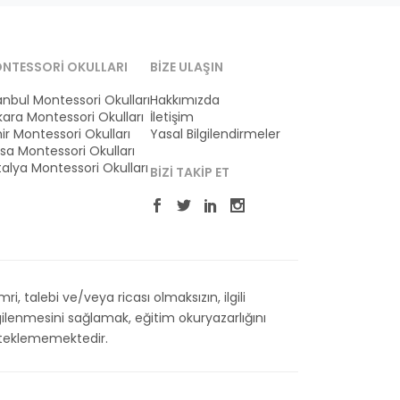
NTESSORI OKULLARI
BIZE ULAŞIN
anbul Montessori Okulları
Hakkımızda
ara Montessori Okulları
İletişim
ir Montessori Okulları
Yasal Bilgilendirmeler
sa Montessori Okulları
alya Montessori Okulları
BIZI TAKIP ET
 talebi ve/veya ricası olmaksızın, ilgili
ilenmesini sağlamak, eğitim okuryazarlığını
esteklememektedir.