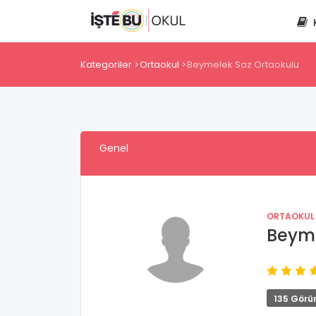
Kategoriler
Ortaokul
Beymelek Saz Ortaokulu
Genel
ORTAOKUL
Beyme
135 Görü