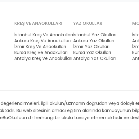
KREŞ VE ANAOKULLARI
YAZ OKULLARI
MO
İstanbul Kreş Ve Anaokulları
İstanbul Yaz Okulları
İst
Ankara Kreş Ve Anaokulları
Ankara Yaz Okulları
Ank
İzmir Kreş Ve Anaokulları
İzmir Yaz Okulları
İzm
Bursa Kreş Ve Anaokulları
Bursa Yaz Okulları
Bur
Antalya Kreş Ve Anaokulları
Antalya Yaz Okulları
Ant
ğerlendirmeleri, ilgili okulun/uzmanın doğrudan veya dolaylı emri,
maktadır. Bu web sitesinin amacı eğitim alanında kamuoyunun bilg
. İsteBuOkul.com.tr herhangi bir okulu tavsiye etmemektedir ve d