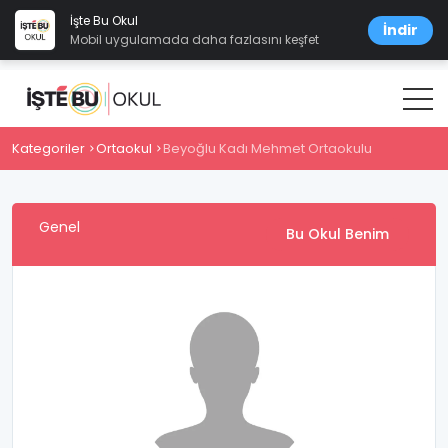
İşte Bu Okul
İndir
Mobil uygulamada daha fazlasını keşfet
Kategoriler
Ortaokul
Beyoğlu Kadı Mehmet Ortaokulu
Genel
Bu Okul Benim