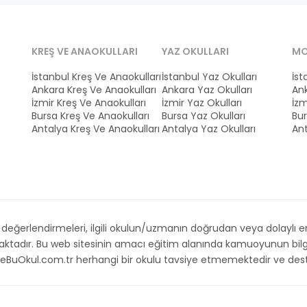
KREŞ VE ANAOKULLARI
YAZ OKULLARI
MO
İstanbul Kreş Ve Anaokulları
İstanbul Yaz Okulları
İst
Ankara Kreş Ve Anaokulları
Ankara Yaz Okulları
Ank
İzmir Kreş Ve Anaokulları
İzmir Yaz Okulları
İzm
Bursa Kreş Ve Anaokulları
Bursa Yaz Okulları
Bur
Antalya Kreş Ve Anaokulları
Antalya Yaz Okulları
Ant
ğerlendirmeleri, ilgili okulun/uzmanın doğrudan veya dolaylı emri,
maktadır. Bu web sitesinin amacı eğitim alanında kamuoyunun bilg
. İsteBuOkul.com.tr herhangi bir okulu tavsiye etmemektedir ve d