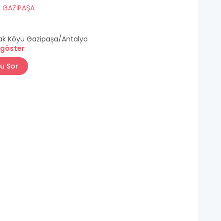
/
GAZİPAŞA
k Köyü Gazipaşa/Antalya
 göster
u Sor