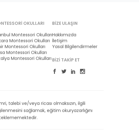
NTESSORI OKULLARI
BIZE ULAŞIN
anbul Montessori Okulları
Hakkımızda
ara Montessori Okulları
İletişim
ir Montessori Okulları
Yasal Bilgilendirmeler
sa Montessori Okulları
alya Montessori Okulları
BIZI TAKIP ET
 talebi ve/veya ricası olmaksızın, ilgili
ilenmesini sağlamak, eğitim okuryazarlığını
esteklememektedir.