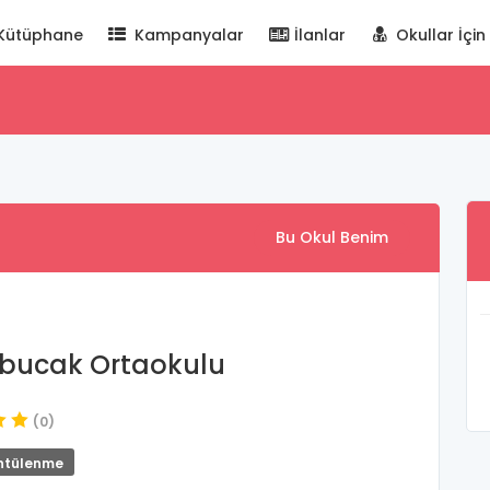
Kütüphane
Kampanyalar
İlanlar
Okullar İçin
Bu Okul Benim
bucak Ortaokulu
(0)
ntülenme