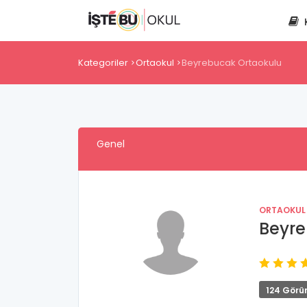
Kategoriler
Ortaokul
Beyrebucak Ortaokulu
Genel
ORTAOKUL
Beyre
124 Görü