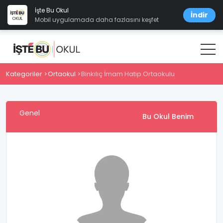
İşte Bu Okul
İndir
Mobil uygulamada daha fazlasını keşfet
Kategoriler
Ortaokul
Binkılıç İmam Hatip Ortaokulu
Genel
Bu Okul Benim