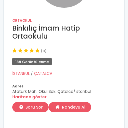
ORTAOKUL
Binkılıç İmam Hatip
Ortaokulu
(0)
139 Görüntülenme
İSTANBUL
/
ÇATALCA
Adres
Atatürk Mah. Okul Sok. Çatalca/İstanbul
Haritada göster
Soru Sor
Randevu Al