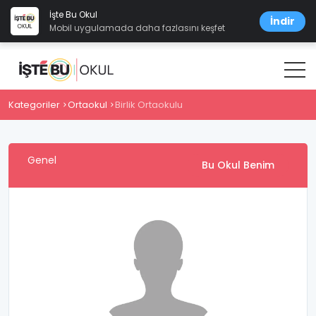
İşte Bu Okul
İndir
Mobil uygulamada daha fazlasını keşfet
Kategoriler
Ortaokul
Birlik Ortaokulu
Genel
Bu Okul Benim