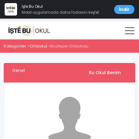
İşte Bu Okul
İndir
Mobil uygulamada daha fazlasını keşfet
Kategoriler
Ortaokul
Boztepe Ortaokulu
Genel
Bu Okul Benim