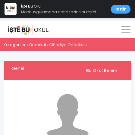
İşte Bu Okul
İndir
Mobil uygulamada daha fazlasını keşfet
Kategoriler
Ortaokul
Cihadiye Ortaokulu
Genel
Bu Okul Benim