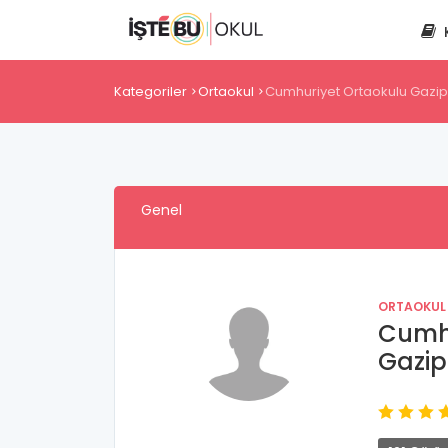
Kategoriler
Ortaokul
Cumhuriyet Ortaokulu Gazi
Genel
ORTAOKUL
Cumhu
Gazi