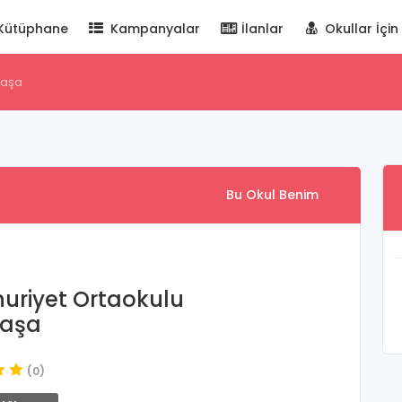
Kütüphane
Kampanyalar
İlanlar
Okullar İçin
paşa
Bu Okul Benim
riyet Ortaokulu
paşa
(0)