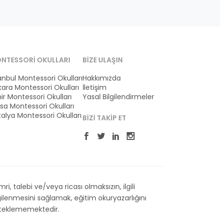
NTESSORI OKULLARI
BIZE ULAŞIN
anbul Montessori Okulları
Hakkımızda
ara Montessori Okulları
İletişim
ir Montessori Okulları
Yasal Bilgilendirmeler
sa Montessori Okulları
alya Montessori Okulları
BIZI TAKIP ET
 talebi ve/veya ricası olmaksızın, ilgili
ilenmesini sağlamak, eğitim okuryazarlığını
esteklememektedir.