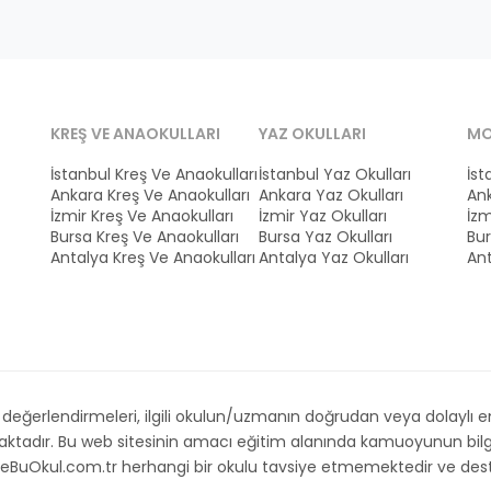
KREŞ VE ANAOKULLARI
YAZ OKULLARI
MO
İstanbul Kreş Ve Anaokulları
İstanbul Yaz Okulları
İst
Ankara Kreş Ve Anaokulları
Ankara Yaz Okulları
Ank
İzmir Kreş Ve Anaokulları
İzmir Yaz Okulları
İzm
Bursa Kreş Ve Anaokulları
Bursa Yaz Okulları
Bur
Antalya Kreş Ve Anaokulları
Antalya Yaz Okulları
Ant
ğerlendirmeleri, ilgili okulun/uzmanın doğrudan veya dolaylı emri,
maktadır. Bu web sitesinin amacı eğitim alanında kamuoyunun bilg
. İsteBuOkul.com.tr herhangi bir okulu tavsiye etmemektedir ve d