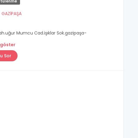
ntülenme
/
GAZİPAŞA
ah.uğur Mumcu Cad.işıklar Sok.gazipaşa-
 göster
u Sor