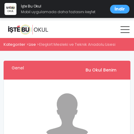
İşte Bu Okul
İndir
Mobil uygulamada daha fazlasını keşfet
Kategoriler
Lise
Eleşkirt Mesleki ve Teknik Anadolu Lisesi
Genel
Bu Okul Benim