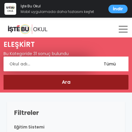
İşte Bu Okul
İndir
Mobil uygulamada daha fazlasını keşfet
ELEŞKİRT
Bu Kategoride 31 sonuç bulundu
Filtreler
Eğitim Sistemi