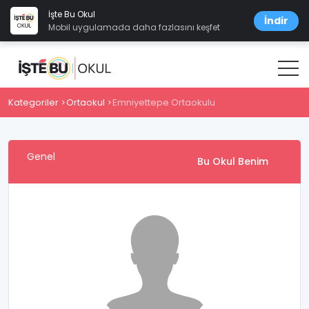
İşte Bu Okul
İndir
Mobil uygulamada daha fazlasını keşfet
Kategoriler
Ortaokul
Emniyettepe Ortaokulu
Genel
Bu Okul Benim