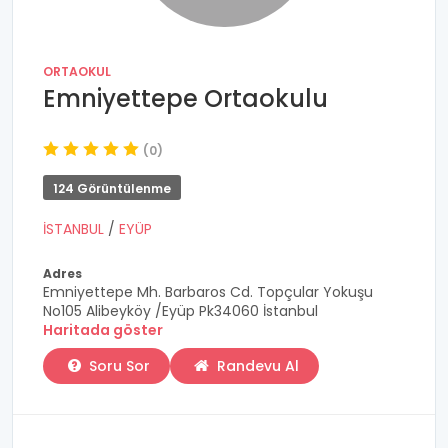
ORTAOKUL
Emniyettepe Ortaokulu
(0)
124 Görüntülenme
İSTANBUL
/
EYÜP
Adres
Emniyettepe Mh. Barbaros Cd. Topçular Yokuşu
No105 Alibeyköy /Eyüp Pk34060 İstanbul
Haritada göster
Soru Sor
Randevu Al