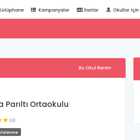
Kütüphane
Kampanyalar
İlanlar
Okullar İçin
Bu Okul Benim
 Parıltı Ortaokulu
(0)
ntülenme