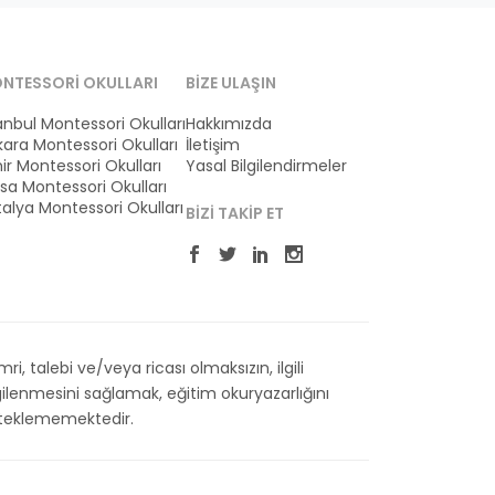
NTESSORI OKULLARI
BIZE ULAŞIN
anbul Montessori Okulları
Hakkımızda
ara Montessori Okulları
İletişim
ir Montessori Okulları
Yasal Bilgilendirmeler
sa Montessori Okulları
alya Montessori Okulları
BIZI TAKIP ET
 talebi ve/veya ricası olmaksızın, ilgili
ilenmesini sağlamak, eğitim okuryazarlığını
esteklememektedir.