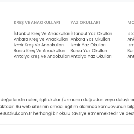
KREŞ VE ANAOKULLARI
YAZ OKULLARI
MO
İstanbul Kreş Ve Anaokulları
İstanbul Yaz Okulları
İst
Ankara Kreş Ve Anaokulları
Ankara Yaz Okulları
Ank
İzmir Kreş Ve Anaokulları
İzmir Yaz Okulları
İzm
Bursa Kreş Ve Anaokulları
Bursa Yaz Okulları
Bur
Antalya Kreş Ve Anaokulları
Antalya Yaz Okulları
Ant
ğerlendirmeleri, ilgili okulun/uzmanın doğrudan veya dolaylı emri,
maktadır. Bu web sitesinin amacı eğitim alanında kamuoyunun bilg
. İsteBuOkul.com.tr herhangi bir okulu tavsiye etmemektedir ve d