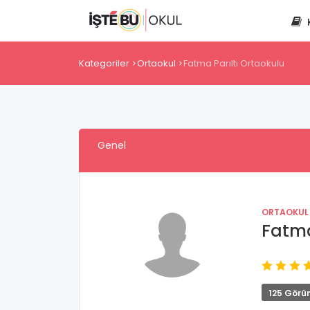
Kategoriler
Ortaokul
Fatma Parıltı Ortaokulu
Genel
ORTAOKUL
Fatma
125 Görü