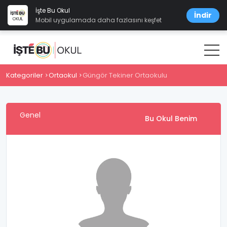
İşte Bu Okul
İndir
Mobil uygulamada daha fazlasını keşfet
Kategoriler
Ortaokul
Güngör Tekiner Ortaokulu
Genel
Bu Okul Benim