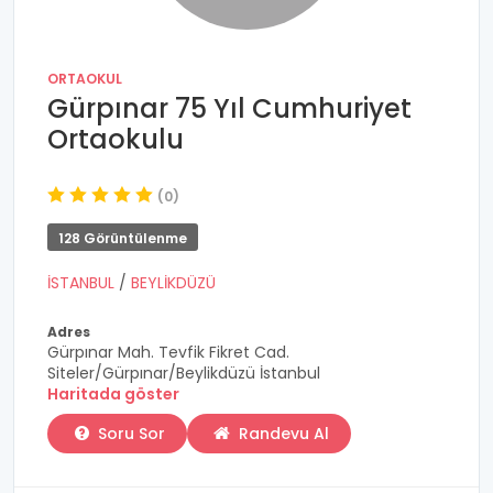
ORTAOKUL
Gürpınar 75 Yıl Cumhuriyet
Ortaokulu
(0)
128 Görüntülenme
İSTANBUL
/
BEYLİKDÜZÜ
Adres
Gürpınar Mah. Tevfik Fikret Cad.
Siteler/Gürpınar/Beylikdüzü İstanbul
Haritada göster
Soru Sor
Randevu Al