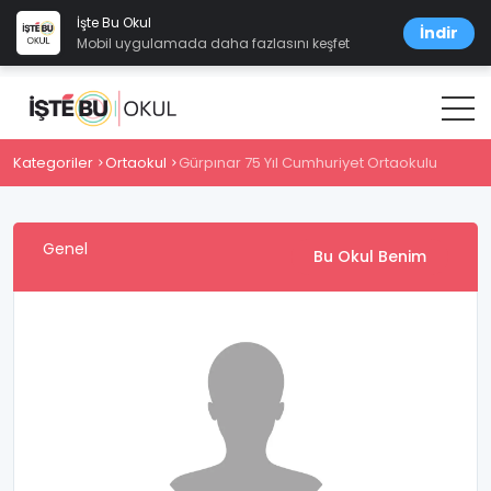
İşte Bu Okul
İndir
Mobil uygulamada daha fazlasını keşfet
Kategoriler
Ortaokul
Gürpınar 75 Yıl Cumhuriyet Ortaokulu
Genel
Bu Okul Benim