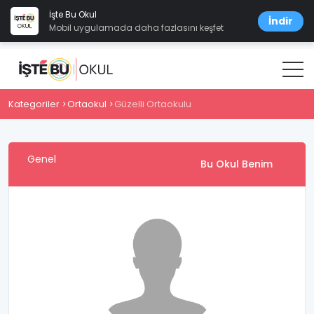
İşte Bu Okul
İndir
Mobil uygulamada daha fazlasını keşfet
Kategoriler
Ortaokul
Güzelli Ortaokulu
Genel
Bu Okul Benim