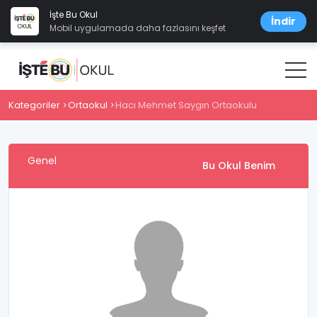
İşte Bu Okul
İndir
Mobil uygulamada daha fazlasını keşfet
Kategoriler
Ortaokul
Hacı Mehmet Saygın Ortaokulu
Genel
Bu Okul Benim