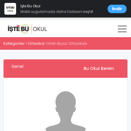
İşte Bu Okul
İndir
Mobil uygulamada daha fazlasını keşfet
Kategoriler
Ortaokul
Halil Akyüz Ortaokulu
Genel
Bu Okul Benim