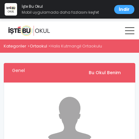
İşte Bu Okul
İndir
Mobil uygulamada daha fazlasını keşfet
Kategoriler
Ortaokul
Halis Kutmangil Ortaokulu
Genel
Bu Okul Benim