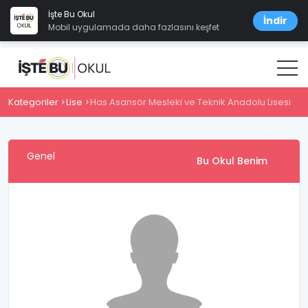
İşte Bu Okul
İndir
Mobil uygulamada daha fazlasını keşfet
Kategoriler
Lise
Has Asansör Mesleki ve Teknik Anadolu Lisesi
Genel
Bu Okul Benim