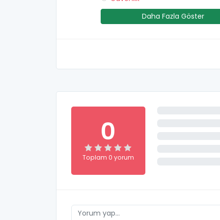
Daha Fazla Göster
0
Toplam 0 yorum