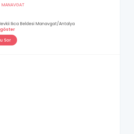
/
MANAVGAT
evkii Ilıca Beldesi Manavgat/Antalya
 göster
u Sor