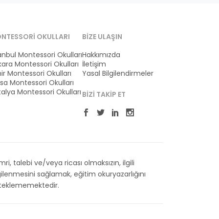
NTESSORI OKULLARI
BIZE ULAŞIN
anbul Montessori Okulları
Hakkımızda
ara Montessori Okulları
İletişim
ir Montessori Okulları
Yasal Bilgilendirmeler
sa Montessori Okulları
alya Montessori Okulları
BIZI TAKIP ET
 talebi ve/veya ricası olmaksızın, ilgili
ilenmesini sağlamak, eğitim okuryazarlığını
esteklememektedir.