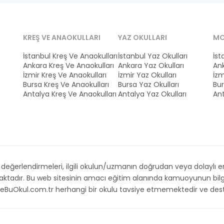
KREŞ VE ANAOKULLARI
YAZ OKULLARI
MO
İstanbul Kreş Ve Anaokulları
İstanbul Yaz Okulları
İst
Ankara Kreş Ve Anaokulları
Ankara Yaz Okulları
Ank
İzmir Kreş Ve Anaokulları
İzmir Yaz Okulları
İzm
Bursa Kreş Ve Anaokulları
Bursa Yaz Okulları
Bur
Antalya Kreş Ve Anaokulları
Antalya Yaz Okulları
Ant
ğerlendirmeleri, ilgili okulun/uzmanın doğrudan veya dolaylı emri,
maktadır. Bu web sitesinin amacı eğitim alanında kamuoyunun bilg
. İsteBuOkul.com.tr herhangi bir okulu tavsiye etmemektedir ve d