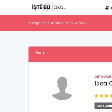
Kategoriler
Ortaokul
Ilıca Ortaokulu
Genel
ORTAOKUL
Ilıca
138 Görü