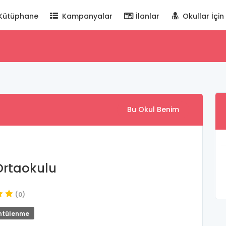
Kütüphane
Kampanyalar
İlanlar
Okullar İçin
Bu Okul Benim
 Ortaokulu
(0)
ntülenme