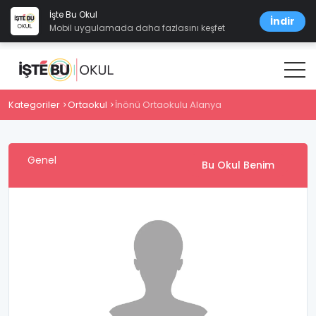
İşte Bu Okul
İndir
Mobil uygulamada daha fazlasını keşfet
Kategoriler
Ortaokul
İnönü Ortaokulu Alanya
Genel
Bu Okul Benim