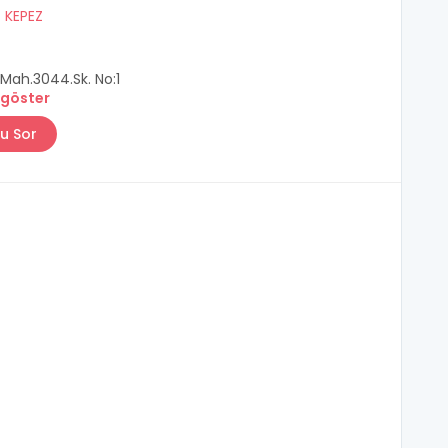
/
KEPEZ
 Mah.3044.Sk. No:1
 göster
u Sor