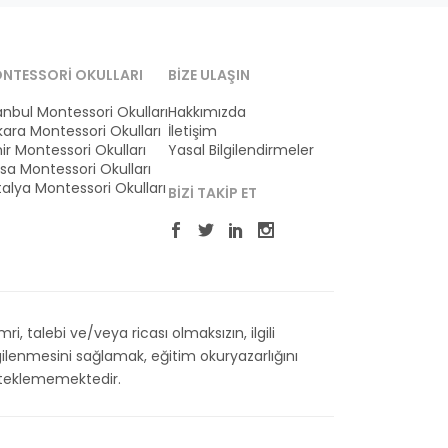
NTESSORI OKULLARI
BIZE ULAŞIN
anbul Montessori Okulları
Hakkımızda
ara Montessori Okulları
İletişim
ir Montessori Okulları
Yasal Bilgilendirmeler
sa Montessori Okulları
alya Montessori Okulları
BIZI TAKIP ET
 talebi ve/veya ricası olmaksızın, ilgili
ilenmesini sağlamak, eğitim okuryazarlığını
esteklememektedir.