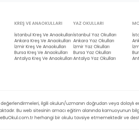
KREŞ VE ANAOKULLARI
YAZ OKULLARI
MO
İstanbul Kreş Ve Anaokulları
İstanbul Yaz Okulları
İst
Ankara Kreş Ve Anaokulları
Ankara Yaz Okulları
Ank
İzmir Kreş Ve Anaokulları
İzmir Yaz Okulları
İzm
Bursa Kreş Ve Anaokulları
Bursa Yaz Okulları
Bur
Antalya Kreş Ve Anaokulları
Antalya Yaz Okulları
Ant
ğerlendirmeleri, ilgili okulun/uzmanın doğrudan veya dolaylı emri,
maktadır. Bu web sitesinin amacı eğitim alanında kamuoyunun bilg
. İsteBuOkul.com.tr herhangi bir okulu tavsiye etmemektedir ve d