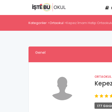
Kategoriler
Ortaokul
Kepez İmam Hatip Ortaokul
Genel
ORTAOKUL
Kepez
177 Görü