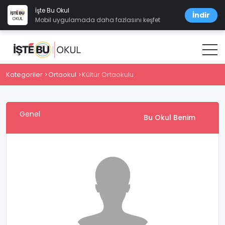
İşte Bu Okul
İndir
Mobil uygulamada daha fazlasını keşfet
Kategoriler
Ortaokul
Kültür Ortaokulu
Genel
Bu Okul Benim